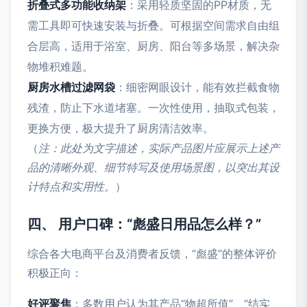
折叠式多功能收纳架
：采用轻质坚固的PP材质，无
需工具即可快速安装与折叠。可根据空间需求自由组
合层高，适用于浴室、厨房、阳台等多场景，解决杂
物堆积难题。
厨房水槽过滤网袋
：细密网眼设计，能有效拦截食物
残渣，防止下水道堵塞。一次性使用，抽取式包装，
更换方便，极大提升了厨房清洁效率。
（
注：此处为文字描述，实际产品图片应展示上述产
品的清晰外观、细节特写及使用场景图，以突出其设
计特点和实用性。
）
四、 用户口碑：“彪盛日用品怎么样？”
综合各大电商平台及消费者反馈，“彪盛”的整体评价
积极正向：
好评聚焦
：多数用户认为其产品“物超所值”、“结实